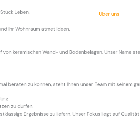
n Stück Leben.
Startseite
Über uns
Leis
n und Ihr Wohnraum atmet Ideen.
auf von keramischen Wand- und Bodenbelägen. Unser Name steh
timal beraten zu können, steht Ihnen unser Team mit seinem ga
ützen zu dürfen.
tklassige Ergebnisse zu liefern. Unser Fokus liegt auf Qualitä