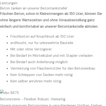
Skip
Leistungen
Beton tanken an unserer Betontankstelle!
to
Frischen Beton, schon in Kleinstmengen ab 150 Liter, können Sie
content
ohne längere Wartezeiten und ohne Vorausbestellung ganz
einfach und komfortabel an unserer Betontankstelle abholen.
Frischbeton auf Knopfdruck ab 150 Liter
erdfeucht, nur für unbewehrte Bauteile
Mit oder ohne Verzögerer
Bei Bedarf im Mörtelkübel und mit Stapler verladen
Bei Bedarf auch Anlieferung möglich
Vermietung von Flaschenrüttler für den Betoneinbau
Kein Schleppen von Säcken mehr nötig
Kein selber anrühren mehr nötig
Betonsteine - Flexibel. Robust. Vielseitig.
Unsere massiven Betonsteine in verschiedenen Größen, Farben