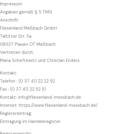
Skip
Impressum
to
Angaben gemäß § 5 TMG
content
Anschrift:
Fliesenland Meßbach GmbH
Taltitzer Str. 3a
08527 Plauen OT Meßbach
Vertreten durch:
Maria Scheftewitz und Christian Enders
Kontakt:
Telefon : (0 37 41) 22 22 92
Fax : (0 37 41) 22 92 10
Kontakt: info@fliesenland-messbach.de
Internet: https://www.fliesenland-messbach.de/
Registereintrag:
Eintragung im Handelsregister.
Registergericht: